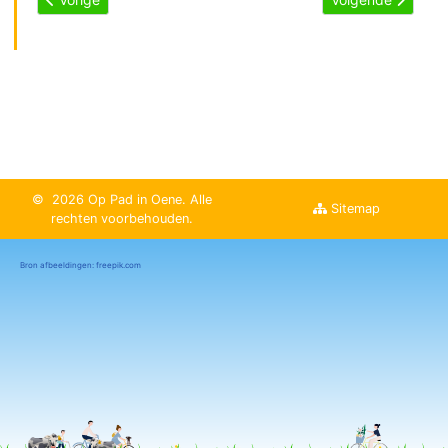
© 2026 Op Pad in Oene. Alle
Sitemap

rechten voorbehouden.
Bron afbeeldingen: freepik.com