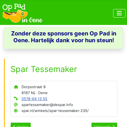
Zonder deze sponsors geen Op Pad in
Oene. Hartelijk dank voor hun steun!
Spar Tessemaker
Dorpsstraat 8
8167 NL Oene
0578-64 13 55
spartessemaker@despar.info
spar.nl/winkels/spar-tessemaker-235/
Vorig artikel: Slagerij Ter Weele en Zn
Volgende artikel: 
Vorige
Volgende