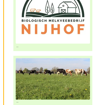
...
...