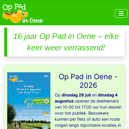
16 jaar Op Pad in Oene – elke
keer weer verrassend!
Op Pad in Oene -
2026
Op
dinsdag 28 juli
en
dinsdag 4
augustus
openen de deelnemers
van 10.00 tot 17.00 uur hun deuren
voor het publiek. Bezoekers
kunnen per fiets of auto een route
volgen langs bijzondere locaties in